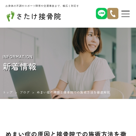
お身体の不調やスポーツ障害や交通事故まで、幅広く対応する名古屋市北区西味鋺のさたけ接骨院
さたけ接骨院
INFORMATION
新着情報
トップ
>
ブログ
>
めまい症の原因と接骨院での施術方法を徹底解説
めまい症の原因と接骨院での施術方法を徹