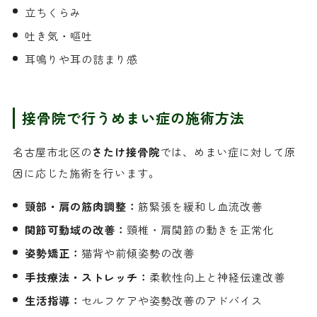
立ちくらみ
吐き気・嘔吐
耳鳴りや耳の詰まり感
接骨院で行うめまい症の施術方法
名古屋市北区の
さたけ接骨院
では、めまい症に対して原
因に応じた施術を行います。
頸部・肩の筋肉調整：
筋緊張を緩和し血流改善
関節可動域の改善：
頸椎・肩関節の動きを正常化
姿勢矯正：
猫背や前傾姿勢の改善
手技療法・ストレッチ：
柔軟性向上と神経伝達改善
生活指導：
セルフケアや姿勢改善のアドバイス