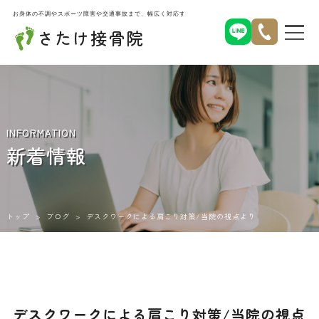
お身体の不調やスポーツ障害や交通事故まで、幅広く対応する名古屋市北区西味鋺のさたけ接骨院
さたけ接骨院
INFORMATION
新着情報
トップ
>
ブログ
>
デスクワークによる肩こり対策/当院の視点より
デスクワークによる肩こり対策/当院の視点