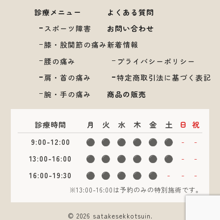
診療メニュー
よくある質問
スポーツ障害
お問い合わせ
膝・股関節の痛み
新着情報
腰の痛み
プライバシーポリシー
肩・首の痛み
特定商取引法に基づく表記
腕・手の痛み
商品の販売
診療時間
月
火
水
木
金
土
日
祝
9:00-12:00
⚫︎
⚫︎
⚫︎
⚫︎
⚫︎
⚫︎
-
-
13:00-16:00
⚫︎
⚫︎
⚫︎
⚫︎
⚫︎
⚫︎
-
-
16:00-19:30
⚫︎
⚫︎
⚫︎
⚫︎
⚫︎
-
-
-
※13:00-16:00は予約のみの特別施術です。
© 2026 satakesekkotsuin.