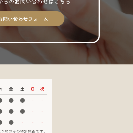
からの
お問い合わせはこちら
お問い合わせフォーム
木
金
土
日
祝
⚫︎
⚫︎
⚫︎
-
-
⚫︎
⚫︎
⚫︎
-
-
⚫︎
⚫︎
-
-
-
:00は予約のみの特別施術です。