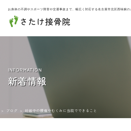
お身体の不調やスポーツ障害や交通事故まで、幅広く対応する名古屋市北区西味鋺の
さたけ接骨院
INFORMATION
新着情報
>
ブログ
>
妊娠中の腰痛やむくみに当院でできること