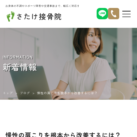
お身体の不調やスポーツ障害や交通事故まで、幅広く対応する名古屋市北区西味鋺のさたけ接骨院
さたけ接骨院
INFORMATION
新着情報
トップ
>
ブログ
>
慢性の肩こりを根本から改善するには？
慢性の肩こりを根本から改善するには？