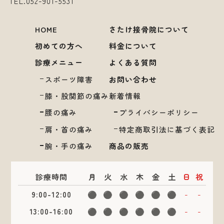
TEL.
052-901-5531
HOME
さたけ接骨院について
初めての方へ
料金について
診療メニュー
よくある質問
スポーツ障害
お問い合わせ
膝・股関節の痛み
新着情報
腰の痛み
プライバシーポリシー
肩・首の痛み
特定商取引法に基づく表記
腕・手の痛み
商品の販売
診療時間
月
火
水
木
金
土
日
祝
9:00-12:00
⚫︎
⚫︎
⚫︎
⚫︎
⚫︎
⚫︎
-
-
13:00-16:00
⚫︎
⚫︎
⚫︎
⚫︎
⚫︎
⚫︎
-
-