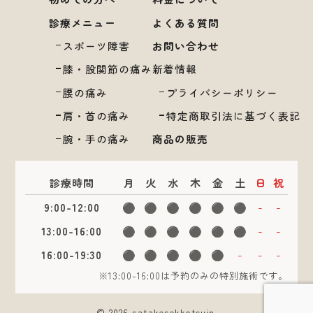
診療メニュー
よくある質問
スポーツ障害
お問い合わせ
膝・股関節の痛み
新着情報
腰の痛み
プライバシーポリシー
肩・首の痛み
特定商取引法に基づく表記
腕・手の痛み
商品の販売
診療時間
月
火
水
木
金
土
日
祝
9:00-12:00
⚫︎
⚫︎
⚫︎
⚫︎
⚫︎
⚫︎
-
-
13:00-16:00
⚫︎
⚫︎
⚫︎
⚫︎
⚫︎
⚫︎
-
-
16:00-19:30
⚫︎
⚫︎
⚫︎
⚫︎
⚫︎
-
-
-
※13:00-16:00は予約のみの特別施術です。
© 2026 satakesekkotsuin.