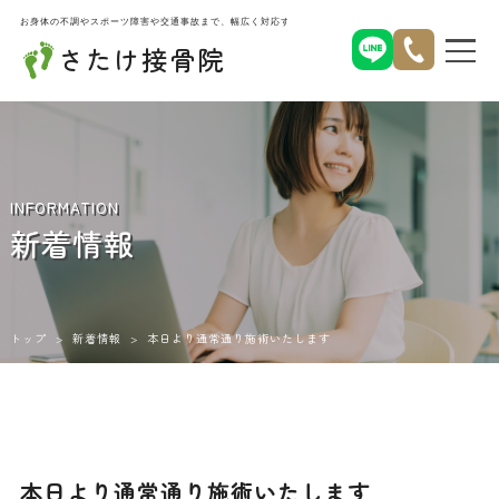
お身体の不調やスポーツ障害や交通事故まで、幅広く対応する名古屋市北区西味鋺のさたけ接骨院
さたけ接骨院
INFORMATION
新着情報
トップ
>
新着情報
>
本日より通常通り施術いたします
本日より通常通り施術いたします